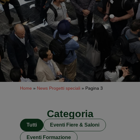
Home
»
News Progetti speciali
»
Pagina 3
Categoria
Tutti
Eventi Fiere & Saloni
Eventi Formazione