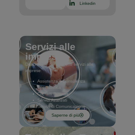
Linkedin
Servizi alle
imprese
Descrizione dei differenti servizi alle
imprese:
Assistenza e Consulenza
Specialistica
Contatti Busines
Servizi Avanzati
Servizi di Comunicazione
Saperne di più