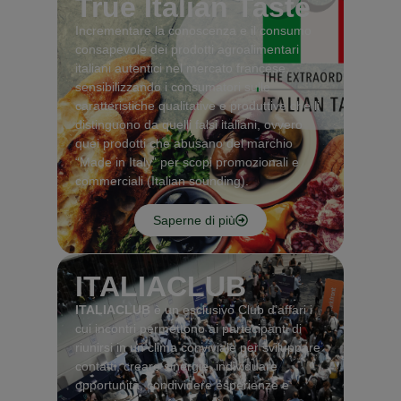
True Italian Taste
Incrementare la conoscenza e il consumo
consapevole dei prodotti agroalimentari
italiani autentici nel mercato francese,
sensibilizzando i consumatori sulle
caratteristiche qualitative e
produttive
che li
distinguono da quelli falsi italiani, ovvero
quei prodotti che abusano del marchio
“Made in Italy” per scopi promozionali e
commerciali (Italian sounding).
Saperne di più
ITALIACLUB
ITALIACLUB
è un esclusivo Club d’affari i
cui incontri permettono ai partecipanti di
riunirsi in un clima conviviale per sviluppare
contatti, creare sinergie,
individuare
opportunità, condividere esperienze e