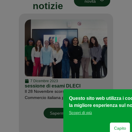
novità
notizie
7 Dicembre 2023
sessione di esami DLECI
Il 28 Novembre scorso, la Camera di
Commercio italiana per…
Questo sito web utilizza i co
la migliore esperienza sul no
Scopri di più
Saperme di più
Capito