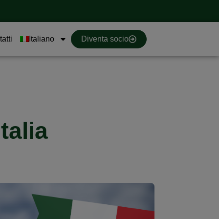
atti
Italiano
Diventa socio
talia