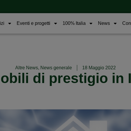
izi
Eventi e progetti
100% Italia
News
Cont
Altre News
,
News generale
18 Maggio 2022
bili di prestigio in I