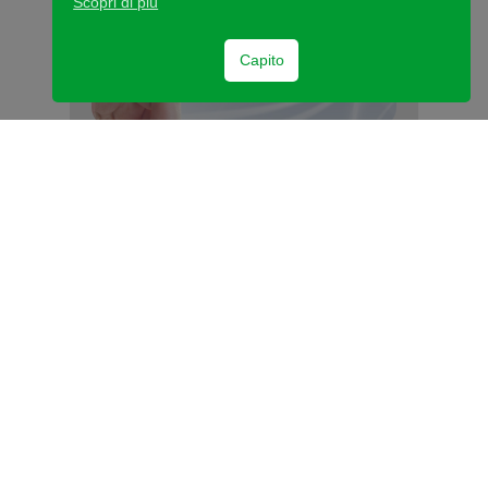
Scopri di più
Capito
18 Maggio 2022
Immobili di prestigio in Italia
Forte di una tradizione secolare e votata
all’innovazione nel settore…
Saperme di più
4
Precedente
1
2
3
5
Successivo
Lione
+33 (0)4 72 00 32 40