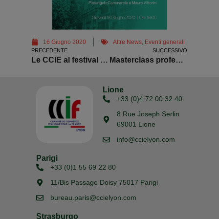
16 Giugno 2020
Altre News
,
Eventi generali
PRECEDENTE
SUCCESSIVO
Le CCIE al festival sull’innovazione digitale 2020
Masterclass professionale pizza gourmet
Lione
+33 (0)4 72 00 32 40
8 Rue Joseph Serlin
69001 Lione
info@ccielyon.com
Parigi
+33 (0)1 55 69 22 80
11/Bis Passage Doisy 75017 Parigi
bureau.paris@ccielyon.com
Strasburgo