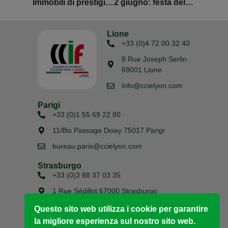
Immobili di prestigio in Italia
2 giugno: festa della Repubblica Italiana anche a Lione
Lione
+33 (0)4 72 00 32 40
8 Rue Joseph Serlin
69001 Lione
info@ccielyon.com
Parigi
+33 (0)1 55 69 22 80
11/Bis Passage Doisy 75017 Parigi
bureau.paris@ccielyon.com
Strasburgo
+33 (0)3 88 37 03 35
1 Rue Sédillot 67000 Strasburgo
bureau.strasbourg@ccielyon.com
Questo sito web utilizza i cookie per garantire
la migliore esperienza sul nostro sito web.