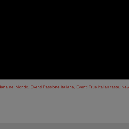
aliana nel Mondo
,
Eventi Passione Italiana
,
Eventi True Italian taste
,
News