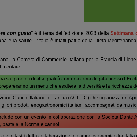
sere con gusto
” è il tema dell’edizione 2023 della
Settimana 
iana e la salute. L’Italia è infatti patria della Dieta Mediter
mana, la Camera di Commercio Italiana per la Francia di Lione o
limentare:
tra sui prodotti di alta qualità con una cena di gala presso l’Ec
, prepareranno un menu che esalterà la diversità e la ricchezza de
iazione Cuochi Italiani in Francia (ACI-FIC) che organizza un Ap
igliori prodotti enogastronomici italiani, accompagnati da music
nclude con un evento in collaborazione con la Società Dante Alig
ne, pasta alla Norma e cannoli.
 dei pilastri della collaborazione in campo economico tra Italia 