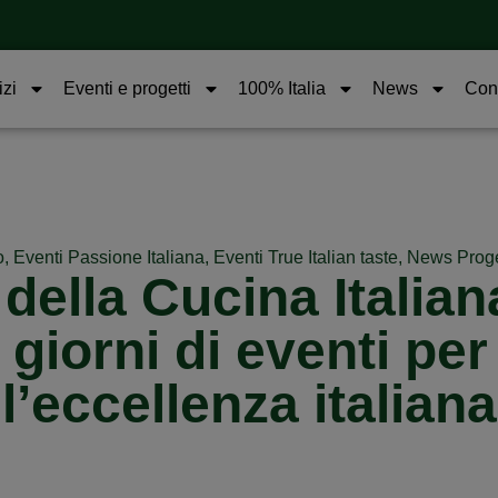
izi
Eventi e progetti
100% Italia
News
Cont
o
,
Eventi Passione Italiana
,
Eventi True Italian taste
,
News Proget
della Cucina Italia
 giorni di eventi pe
l’eccellenza italiana