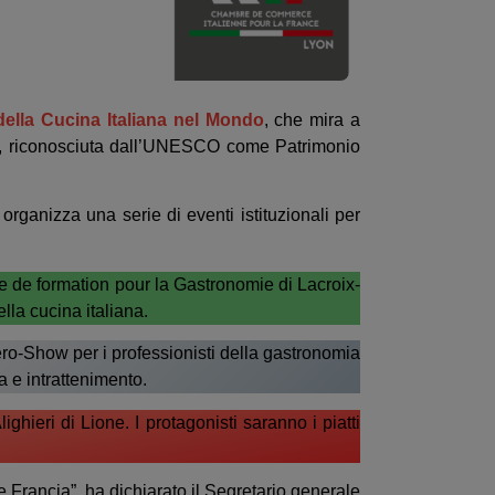
della Cucina Italiana nel Mondo
, che mira a
ranea, riconosciuta dall’UNESCO come Patrimonio
rganizza una serie di eventi istituzionali per
ole de formation pour la Gastronomie di Lacroix-
lla cucina italiana.
ero-Show per i professionisti della gastronomia
a e intrattenimento.
hieri di Lione. I protagonisti saranno i piatti
e Francia”, ha dichiarato il Segretario generale