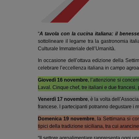
“
A tavola con la cucina italiana: il benes
sottolineare il legame tra la gastronomia ital
Culturale Immateriale dell’Umanità.
In occasione dell’ottava edizione della Setti
celebrare l’eccellenza italiana in campo agroa
Giovedì 16 novembre
, l’attenzione si concen
Laval. Cinque chef, tre italiani e due francesi
Venerdì 17 novembre
, è la volta dell’Assoc
francese. I partecipanti potranno degustare i m
Domenica 19 novembre
, la Settimana si co
tipici della tradizione siciliana, tra cui aranci
“Il settore agroalimentare rappresenta oggi uno