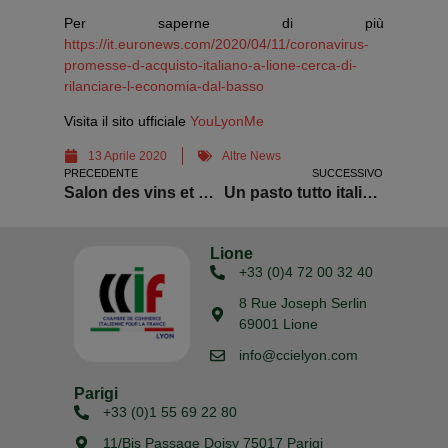
Per saperne di più
https://it.euronews.com/2020/04/11/coronavirus-
promesse-d-acquisto-italiano-a-lione-cerca-di-
rilanciare-l-economia-dal-basso
Visita il sito ufficiale
YouLyonMe
13 Aprile 2020
Altre News
PRECEDENTE
SUCCESSIVO
Salon des vins et de la gastronomie italienne a Digione
Un pasto tutto italiano per chi combatte il coronavirus
Lione
+33 (0)4 72 00 32 40
8 Rue Joseph Serlin
69001 Lione
info@ccielyon.com
Parigi
+33 (0)1 55 69 22 80
11/Bis Passage Doisy 75017 Parigi