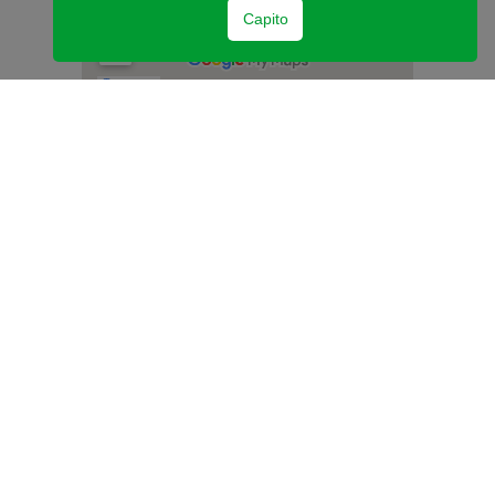
Capito
Lione
+33 (0)4 72 00 32 40
8 Rue Joseph Serlin
69001 Lione
info@ccielyon.com
Parigi
+33 (0)1 55 69 22 80
11/Bis Passage Doisy 75017 Parigi
bureau.paris@ccielyon.com
Strasburgo
+33 (0)3 88 37 03 35