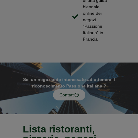
di una guida
biennale
online dei
negozi
“Passione
Italiana” in
Francia
Sei un negoziante interessato ad ottenere il
riconoscimento Passione Italiana ?
Contatti
Lista ristoranti,