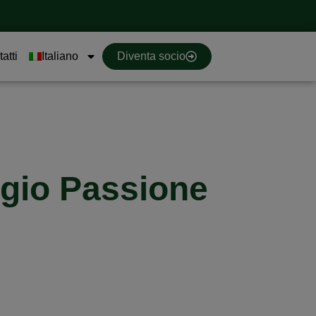
atti
Italiano
Diventa socio
ggio Passione