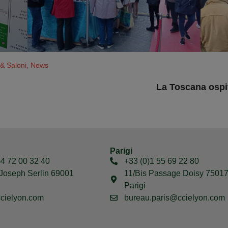
 & Saloni
,
News
La Toscana ospit
Parigi
)4 72 00 32 40
+33 (0)1 55 69 22 80
Joseph Serlin 69001
11/Bis Passage Doisy 7501
Parigi
cielyon.com
bureau.paris@ccielyon.com