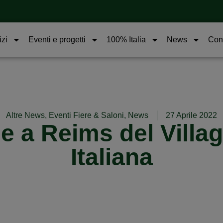
izi
Eventi e progetti
100% Italia
News
Cont
Altre News
,
Eventi Fiere & Saloni
,
News
27 Aprile 2022
e a Reims del Villa
Italiana