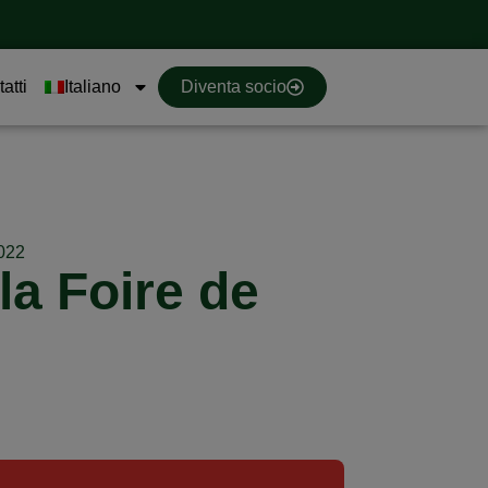
atti
Italiano
Diventa socio
022
la Foire de