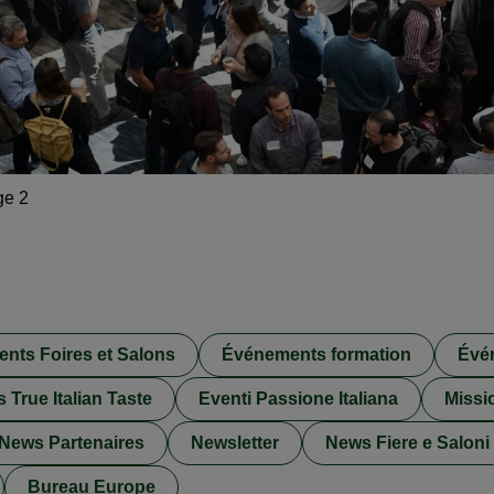
ge 2
nts Foires et Salons
Événements formation
Évé
True Italian Taste
Eventi Passione Italiana
Missi
News Partenaires
Newsletter
News Fiere e Saloni
Bureau Europe