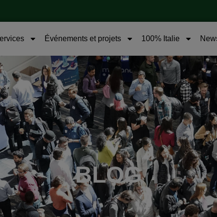
services
Événements et projets
100% Italie
New
BLOG