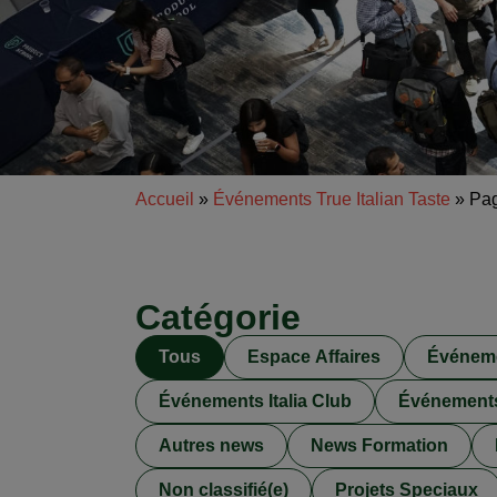
Accueil
»
Événements True Italian Taste
»
Pa
Catégorie
Tous
Espace Affaires
Événeme
Événements Italia Club
Événements 
Autres news
News Formation
Non classifié(e)
Projets Speciaux