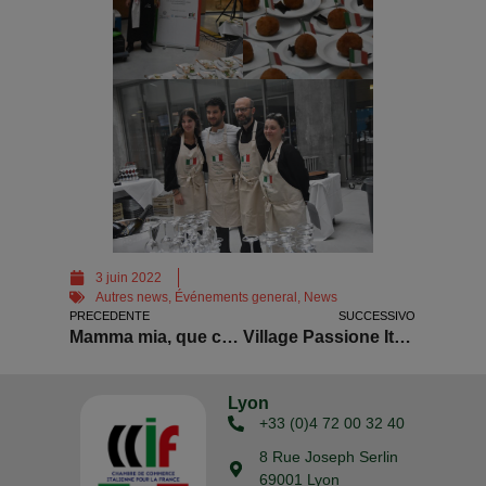
3 juin 2022
Autres news
,
Événements general
,
News
PRECEDENTE
SUCCESSIVO
Mamma mia, que c’est bio !
Village Passione Italiana à Grenoble
Lyon
+33 (0)4 72 00 32 40
8 Rue Joseph Serlin
69001 Lyon