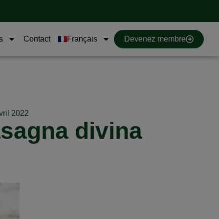
s
Contact
Français
Devenez membre
vril 2022
sagna divina