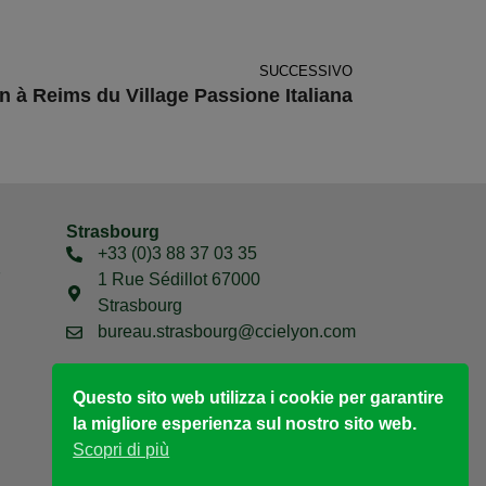
SUCCESSIVO
n à Reims du Village Passione Italiana
Strasbourg
+33 (0)3 88 37 03 35
7
1 Rue Sédillot 67000
Strasbourg
bureau.strasbourg@ccielyon.com
Questo sito web utilizza i cookie per garantire
la migliore esperienza sul nostro sito web.
Scopri di più