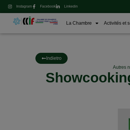
Instagram
Facebook
Linkedin
La Chambre
Activités et 
Indietro
Autres 
Showcooking