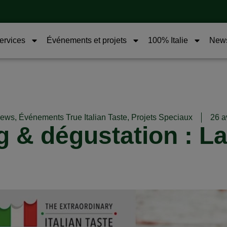
services
Événements et projets
100% Italie
New
news
,
Événements True Italian Taste
,
Projets Speciaux
26 a
 & dégustation : La