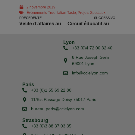
2 novembre 2019
Événements True Italian Taste
,
Projets Speciaux
PRECEDENTE
SUCCESSIVO
Visite d’affaires au Villaggio Coldiretti Bologna
Circuit éducatif sur la gastronomie et le vin au Puglia
Lyon
+33 (0)4 72 00 32 40
8 Rue Joseph Serlin
69001 Lyon
info@ccielyon.com
Paris
+33 (0)1 55 69 22 80
11/Bis Passage Doisy 75017 Paris
bureau.paris@ccielyon.com
Strasbourg
+33 (0)3 88 37 03 35