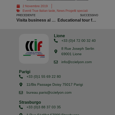
2 Novembre 2019
Eventi True Italian taste
,
News Progetti speciali
PRECEDENTE
SUCCESSIVO
Visita business al Villaggio Coldiretti Bologna
Educational tour food & wine in Puglia
Lione
+33 (0)4 72 00 32 40
8 Rue Joseph Serlin
69001 Lione
info@ccielyon.com
Parigi
+33 (0)1 55 69 22 80
11/Bis Passage Doisy 75017 Parigi
bureau.paris@ccielyon.com
Strasburgo
+33 (0)3 88 37 03 35