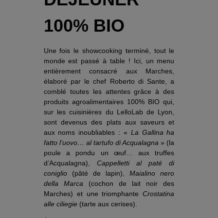
100% BIO
Une fois le showcooking terminé, tout le
monde est passé à table ! Ici, un menu
entièrement consacré aux Marches,
élaboré par le chef Roberto di Sante, a
comblé toutes les attentes grâce à des
produits agroalimentaires 100% BIO qui,
sur les cuisinières du LelloLab de Lyon,
sont devenus des plats aux saveurs et
aux noms inoubliables : «
La Gallina ha
fatto l’uovo… al tartufo di Acqualagna
» (la
poule a pondu un œuf… aux truffes
d’Acqualagna),
Cappelletti al paté di
coniglio
(pâté de lapin),
Maialino nero
della Marca
(cochon de lait noir des
Marches) et une triomphante
Crostatina
alle ciliegie
(tarte aux cerises).