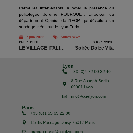
Parmi les intervenants, à noter la présence du
politologue Jérôme FOURQUET, Directeur du
département Opinion de l’IFOP, qui dévoilera un
sondage inédit sur le Lyon-Turin.
7 juin 2023
Autres news
PRECEDENTE
SUCCESSIVO
LE VILLAGE ITALIEN REVIENT À CHAMBÉRY
Soirée Dolce Vita
Lyon
+33 (0)4 72 00 32 40
8 Rue Joseph Serlin
69001 Lyon
info@ccielyon.com
Paris
+33 (0)1 55 69 22 80
11/Bis Passage Doisy 75017 Paris
bureau.paris@ccielyon.com