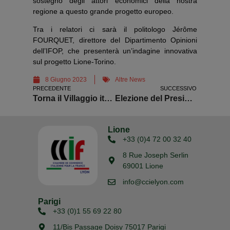
sostegno degli attori economici della nostra
regione a questo grande progetto europeo.
Tra i relatori ci sarà il politologo Jérôme
FOURQUET, direttore del Dipartimento Opinioni
dell’IFOP, che presenterà un’indagine innovativa
sul progetto Lione-Torino.
8 Giugno 2023
Altre News
PRECEDENTE
SUCCESSIVO
Torna il Villaggio italiano a Chambéry
Elezione del Presidente e del Consiglio di Amministrazione
Lione
+33 (0)4 72 00 32 40
8 Rue Joseph Serlin
69001 Lione
info@ccielyon.com
Parigi
+33 (0)1 55 69 22 80
11/Bis Passage Doisy 75017 Parigi