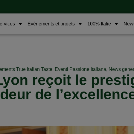
services
Événements et projets
100% Italie
New
ments True Italian Taste
,
Eventi Passione Italiana
,
News gener
yon reçoit le presti
eur de l’excellence 