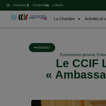
Instagram
Facebook
Linkedin
La Chambre
Activités et 
Indietro
Événements general
,
Événe
Le CCIF L
« Ambassad