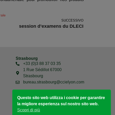
rale
SUCCESSIVO
session d’examens du DLECI
Strasbourg
+33 (0)3 88 37 03 35
7
1 Rue Sédillot 67000
Strasbourg
bureau.strasbourg@ccielyon.com
Questo sito web utilizza i cookie per garantire
la migliore esperienza sul nostro sito web.
Scopri di più