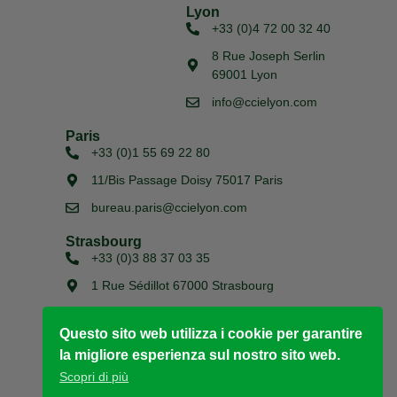
Lyon
+33 (0)4 72 00 32 40
8 Rue Joseph Serlin
69001 Lyon
info@ccielyon.com
Paris
+33 (0)1 55 69 22 80
11/Bis Passage Doisy 75017 Paris
bureau.paris@ccielyon.com
Strasbourg
+33 (0)3 88 37 03 35
1 Rue Sédillot 67000 Strasbourg
bureau.strasbourg@ccielyon.com
Questo sito web utilizza i cookie per garantire
la migliore esperienza sul nostro sito web.
Copyright © 2026
Scopri di più
Chambre de Commerce Italienne pour la France de
Lyon