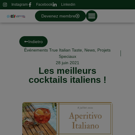
Instagram
Facebook
Linkedin
Devenez membre
Indietro
Événements True Italian Taste
,
News
,
Projets
Speciaux
28 juin 2021
Les meilleurs
cocktails italiens !