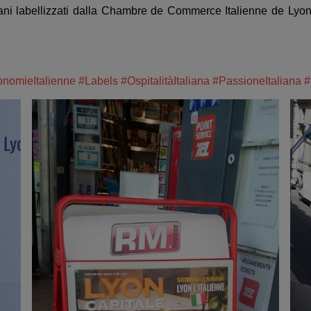
liani labellizzati dalla Chambre de Commerce Italienne de Lyon
onomieItalienne
#Labels
#OspitalitàItaliana
#PassioneItaliana
#