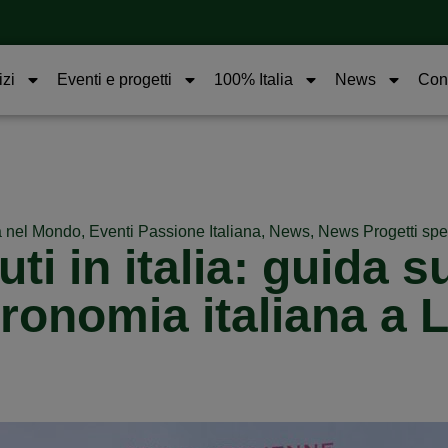
izi
Eventi e progetti
100% Italia
News
Cont
na nel Mondo
,
Eventi Passione Italiana
,
News
,
News Progetti spe
i in italia: guida s
ronomia italiana a 