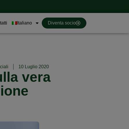
atti
Italiano
Diventa socio
ciali
10 Luglio 2020
ulla vera
Lione