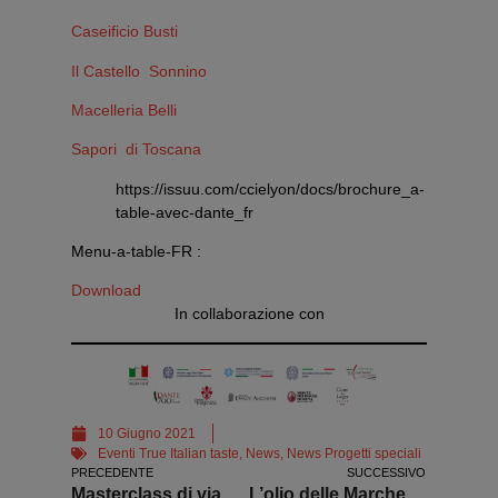
Caseificio Busti
Il Castello Sonnino
Macelleria Belli
Sapori di Toscana
https://issuu.com/ccielyon/docs/brochure_a-
table-avec-dante_fr
Menu-a-table-FR :
Download
In collaborazione con
10 Giugno 2021
Eventi True Italian taste
,
News
,
News Progetti speciali
PRECEDENTE
SUCCESSIVO
Masterclass di viaggio in Italia
L’olio delle Marche alla conquista della Francia