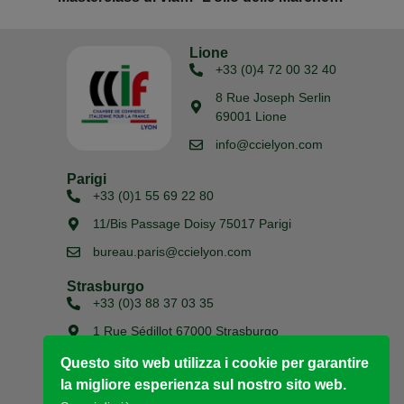
Lione
+33 (0)4 72 00 32 40
8 Rue Joseph Serlin
69001 Lione
info@ccielyon.com
Parigi
+33 (0)1 55 69 22 80
11/Bis Passage Doisy 75017 Parigi
bureau.paris@ccielyon.com
Strasburgo
+33 (0)3 88 37 03 35
1 Rue Sédillot 67000 Strasburgo
bureau.strasbourg@ccielyon.com
Questo sito web utilizza i cookie per garantire
la migliore esperienza sul nostro sito web.