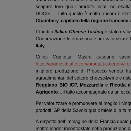
scoprire loro quali prodotti locali ne es
DOCG…..Tutto questo è molto ancora è stato 
Chambery, capitale della regione francese 
L’inedito
Italian Cheese Tasting
è stato reali
Cooperazione Internazionale per valorizzare 
Italy
.
Gilles Cuglietta, Mastro caseario savo
https://aromesditalie.com/product-category/fr
migliore produzione di Prosecco veneto han
agroalimentari del settore cheese&wine e ris
Reggiano BIO IGP, Mozzarella e Ricotta d
Agrigento
…il tutto accompagnato da un ecce
Per valorizzare e promuovere al meglio i cinq
prodotti IGP della Savoia quali: miele di alta m
A dispetto dell’immagine della Francia quale 
inoltre leader incontrastato nella produzione d