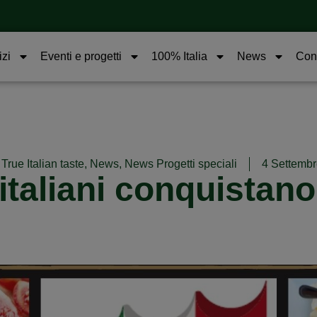
izi
Eventi e progetti
100% Italia
News
Cont
True Italian taste
,
News
,
News Progetti speciali
4 Settemb
 italiani conquista