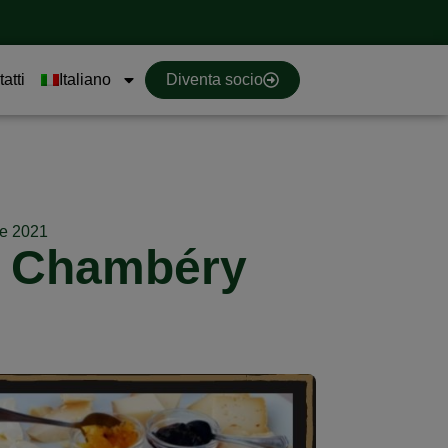
atti
Italiano
Diventa socio
re 2021
no Chambéry