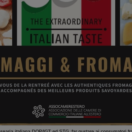
earia italiana DOP/IGT ed STG, far gustare ai consumatori france