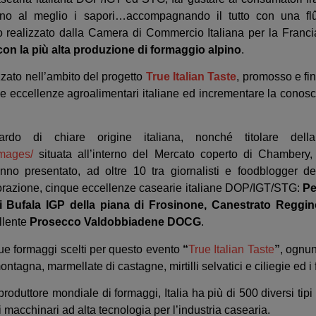
altano al meglio i sapori…accompagnando il tutto con una f
realizzato dalla Camera di Commercio Italiana per la Franci
con la più alta produzione di formaggio alpino
.
zzato nell’ambito del progetto
True Italian
Taste
, promosso e fin
le eccellenze agroalimentari italiane ed incrementare la conos
iardo di chiare origine italiana, nonché titolare dell
omages/
situata all’interno del Mercato coperto di Chambery, 
no presentato, ad oltre 10 tra giornalisti e foodblogger de
torazione, cinque eccellenze casearie italiane DOP/IGT/STG:
Pe
i Bufala IGP della piana di Frosinone, Canestrato Reggino
llente
Prosecco Valdobbiadene DOCG
.
ue formaggi scelti per questo evento
“
True Italian Taste
”
, ognun
ontagna, marmellate di castagne, mirtilli selvatici e ciliegie ed 
produttore mondiale di formaggi, Italia ha più di 500 diversi ti
i macchinari ad alta tecnologia per l’industria casearia.