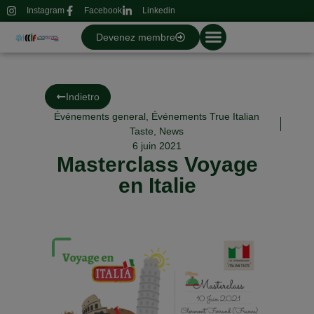
Instagram
Facebook
Linkedin
Devenez membre
Indietro
Événements general
,
Événements True Italian
Taste
,
News
6 juin 2021
Masterclass Voyage
en Italie