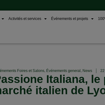
Activités et services
Événements et projets
100%
énements Foires et Salons
,
Événements general
,
News
22
Passione Italiana, le
arché italien de Ly