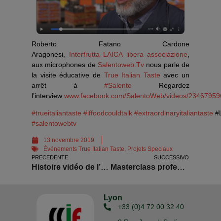
Roberto Fatano Cardone
Aragonesi,
Interfrutta
LAICA libera associazione
,
aux microphones de
Salentoweb.Tv
nous parle de
la visite éducative de
True Italian Taste
avec un
arrêt à
#Salento
Regardez
l’interview
www.facebook.com/SalentoWeb/videos/23467959
#trueitaliantaste
#iffoodcouldtalk
#extraordinaryitaliantaste
#L
#salentowebtv
13 novembre 2019
Événements True Italian Taste
,
Projets Speciaux
PRECEDENTE
SUCCESSIVO
Histoire vidéo de l’Educational Tour food & wine au Salento
Masterclass professionnelle risotto
Lyon
+33 (0)4 72 00 32 40