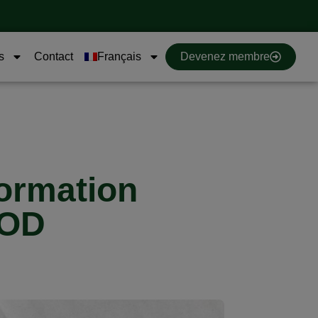
s
Contact
Français
Devenez membre
ormation
OOD