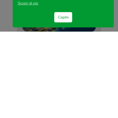
Scopri di più
Capito
7 juin 2023
« Le Lyon-Turin à l’heure des choix
»
Assemblée générale annuelle plénière du
Comité pour la Transalpine Lyon-Turin…
En savoir plus
Précédent
1
2
3
4
5
Suivant
Lyon
+33 (0)4 72 00 32 40