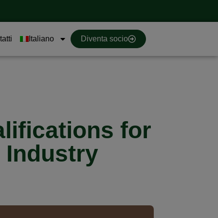
atti
Italiano
Diventa socio
fications for
 Industry