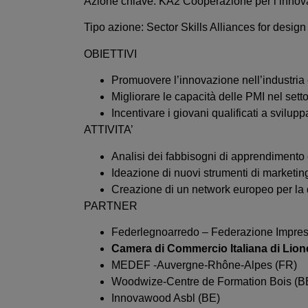
Azione chiave: KA2 Cooperazione per l’innova
Tipo azione: Sector Skills Alliances for desig
OBIETTIVI
Promuovere l’innovazione nell’industria
Migliorare le capacità delle PMI nel sett
Incentivare i giovani qualificati a svilup
ATTIVITA’
Analisi dei fabbisogni di apprendimento 
Ideazione di nuovi strumenti di marketi
Creazione di un network europeo per la q
PARTNER
Federlegnoarredo – Federazione Imprese
Camera di Commercio Italiana di Lion
MEDEF -Auvergne-Rhône-Alpes (FR)
Woodwize-Centre de Formation Bois (B
Innovawood Asbl (BE)