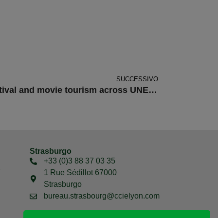
SUCCESSIVO
MOVIE TRAVEL – Film festival and movie tourism across UNESCO Sites
Strasburgo
+33 (0)3 88 37 03 35
7
1 Rue Sédillot 67000
Strasburgo
bureau.strasbourg@ccielyon.com