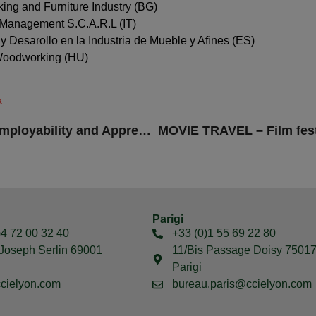
ng and Furniture Industry (BG)
anagement S.C.A.R.L (IT)
 Desarollo en la Industria de Mueble y Afines (ES)
 Woodworking (HU)
a
EU TOURISM CAREERS – Improved Employability and Apprenticeship in the Tourism Sector
Parigi
)4 72 00 32 40
+33 (0)1 55 69 22 80
Joseph Serlin 69001
11/Bis Passage Doisy 7501
Parigi
cielyon.com
bureau.paris@ccielyon.com