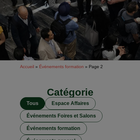
Accueil
»
Événements formation
»
Page 2
Catégorie
Tous
Espace Affaires
Événements Foires et Salons
Événements formation